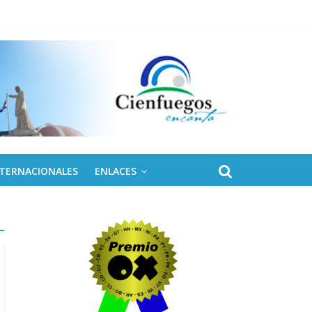
 de Fidel
NTERNACIONALES
ENLACES