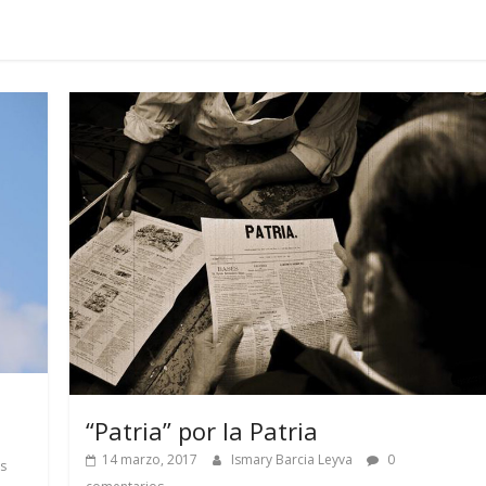
“Patria” por la Patria
14 marzo, 2017
Ismary Barcia Leyva
0
s