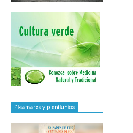
Pleamares y plenilunios