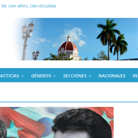
Va: cien años, cien escuelas
a edición semanal en PDF del 7 de agosto
or todos (+ Multimedia)
: En imágenes la prensa cubana rinde tributo al Comandante (+ Fotos)
fronteras: brigada chilena viaja a Cuba con donativos por el centenario
NOTICIAS
GÉNEROS
SECCIONES
NACIONALES
I