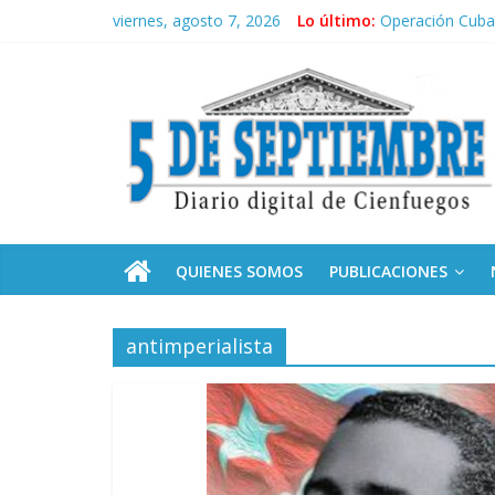
Saltar
viernes, agosto 7, 2026
Lo último:
Operación Cuba 
al
Conozca nuestr
contenido
5
Por ti, Fidel; p
“Junto a Fidel”
Solidaridad sin 
Septiembre
Diario
digital
de
QUIENES SOMOS
PUBLICACIONES
Cienfuegos,
Cuba
antimperialista