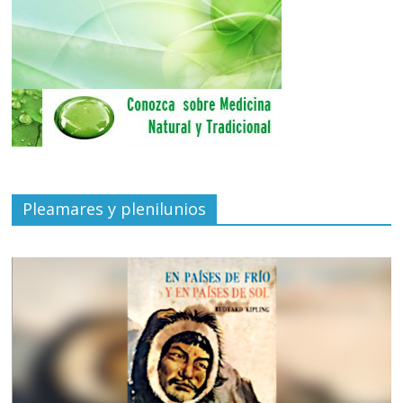
Pleamares y plenilunios
de