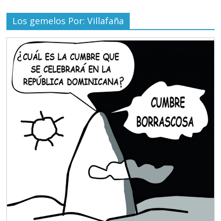
Los gemelos Por: Villafaña