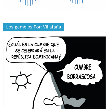
Los gemelos Por: Villafaña