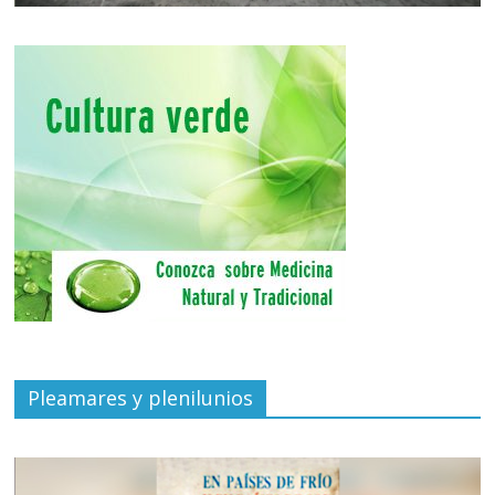
Pleamares y plenilunios