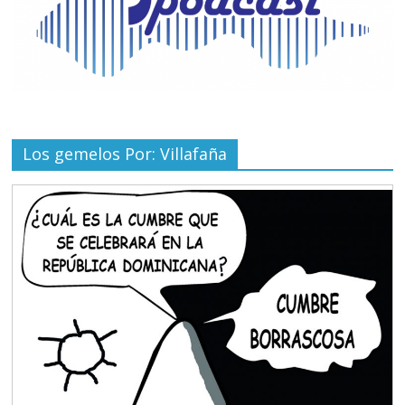
Los gemelos Por: Villafaña