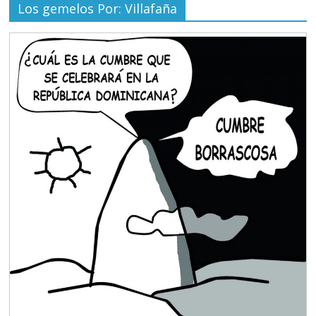
Los gemelos Por: Villafaña