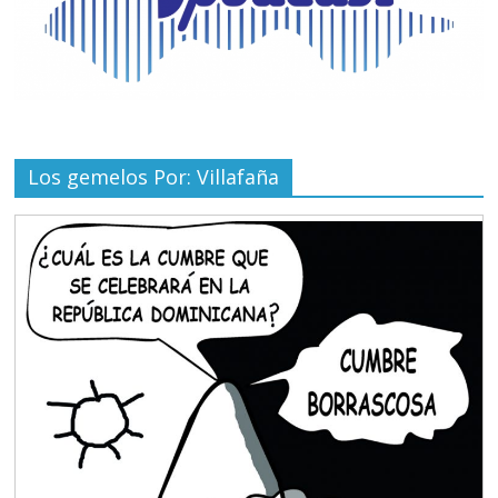
Los gemelos Por: Villafaña