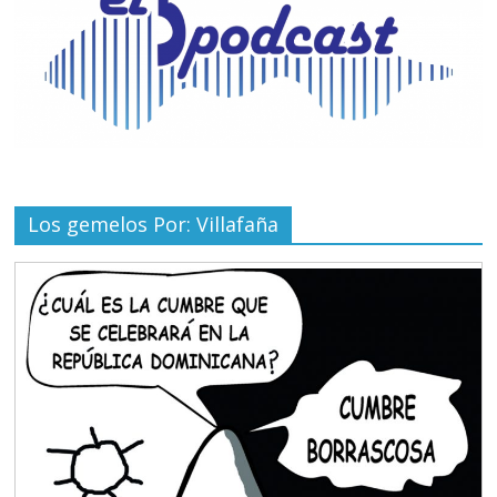
Los gemelos Por: Villafaña