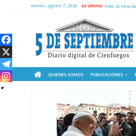
Saltar
viernes, agosto 7, 2026
Lo último:
Recorrió Díaz-C
al
Fidel, la Feria d
contenido
5
Premian a estud
Plan vacacional
Ceuta: anatomía 
Septiembre
Diario
digital
de
QUIENES SOMOS
PUBLICACIONES
Cienfuegos,
Cuba