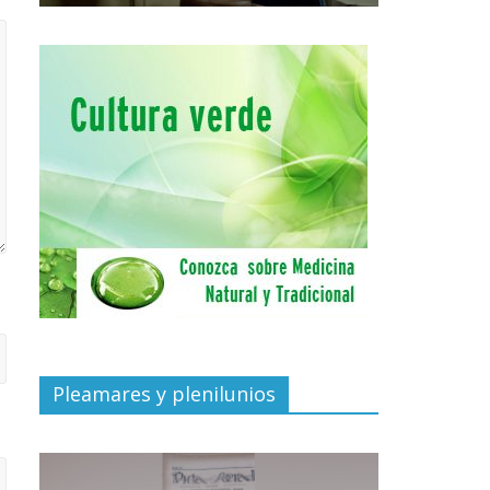
Pleamares y plenilunios