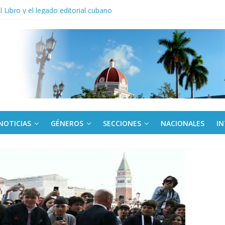
anel Empresa Eléctrica de La Habana y otras instalaciones
el Libro y el legado editorial cubano
iantes cubanos en certamen de ballet en Sudáfrica
 ICAIC, para los niños trabajamos
de una “crisis migratoria”
NOTICIAS
GÉNEROS
SECCIONES
NACIONALES
I