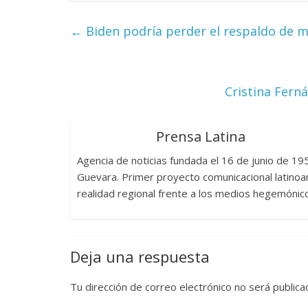
←
Biden podría perder el respaldo de m
Las series-caramelos de
Una serie 
Shondaland
de muchas
Cristina Ferná
13 marzo, 2026
Julio Martínez Molina
0
28 febrero, 202
Prensa Latina
Agencia de noticias fundada el 16 de junio de 1
Guevara. Primer proyecto comunicacional latinoam
realidad regional frente a los medios hegemónic
Divertida
Deja una respuesta
dramática
Terror chamánico coreano
29 diciembre, 2
Tu dirección de correo electrónico no será publica
14 marzo, 2026
Julio Martínez Molina
0
0