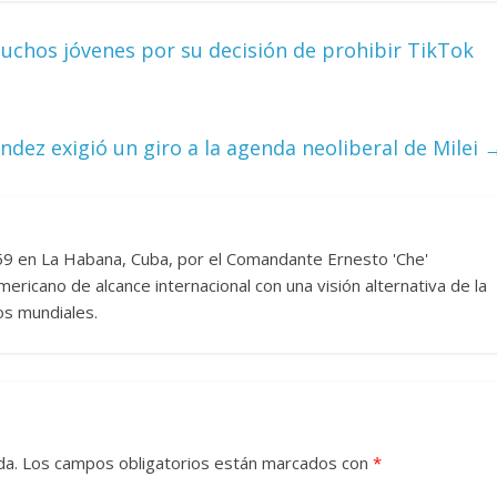
Cuento de hadas
uchos jóvenes por su decisión de prohibir TikTok
interclasista en la alta
con los defectos
burguesía mexicana
 telenovelas
30 diciembre, 2025
Julio Martínez Mo
ndez exigió un giro a la agenda neoliberal de Milei
6
Julio Martínez Molina
0
0
959 en La Habana, Cuba, por el Comandante Ernesto 'Che'
ericano de alcance internacional con una visión alternativa de la
os mundiales.
 comedia
 argentina
Cine macizo de Cronen
025
Julio Martínez Molina
28 diciembre, 2025
Julio Martínez Mo
da.
Los campos obligatorios están marcados con
*
0