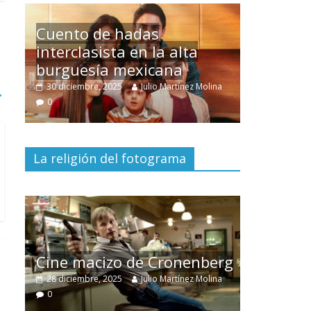
Un hombre entre dos
mundos
lina
→
15 mayo, 2026
Julio Martínez Molina
0
La religión del fotograma
El documental
Nuestra
tierra
y el despojo de los
berg
pueblos originarios
lina
30 junio, 2026
Julio Martínez Molina
0