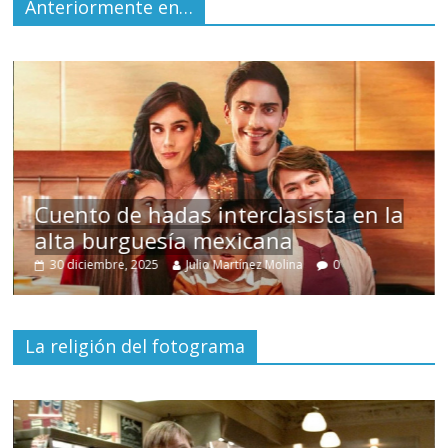
Anteriormente en…
s
Cuento de hadas interclasista en la
alta burguesía mexicana
30 diciembre, 2025
Julio Martínez Molina
0
La religión del fotograma