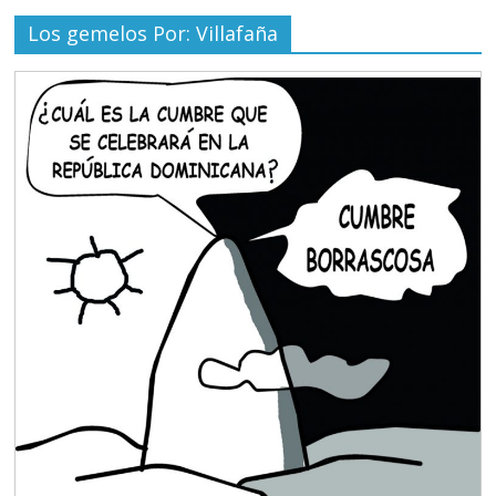
Los gemelos Por: Villafaña