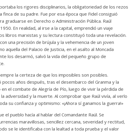
rtaba los rigores disciplinarios, la obligatoriedad de los rezos
 la finca de su padre. Fue por esa época que Fidel consiguió
ara graduarse en Derecho o Administración Pública. Raúl
 1950. En realidad, al irse a la capital, emprendió un viaje
los libros marxistas y su lectura constituyó toda una revelación.
, con una precisión de brújula y la vehemencia de un joven
 aquella del Palacio de Justicia, en el asalto al Moncada
nte los desarmó, salvó la vida del pequeño grupo de
te.
 siempre la certeza de que los imposibles son posibles.
ó pocos años después, tras el desembarco del Granma y la
 en el combate de Alegría de Pío, luego de vivir la pérdida de
 adversidad y la muerte. Al comprobar que Raúl vivía, al verlo
oda su confianza y optimismo: «¡Ahora sí ganamos la guerra!»
 el pueblo hacía al hablar del Comandante Raúl. Se
encias maravillosas, sencillez cercana, severidad y rectitud,
o se le identificaba con la lealtad a toda prueba y el valor