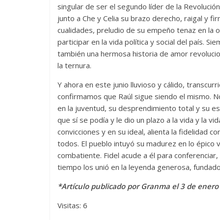
singular de ser el segundo líder de la Revolució
La efímera
junto a Che y Celia su brazo derecho, raigal y f
Un vergel en las nieblas de
Villuendas
cualidades, preludio de su empeño tenaz en la ob
la nostalgia
participar en la vida política y social del país.
21 septiembre, 
también una hermosa historia de amor revolucio
12 octubre, 2024
Francisco G. Navarro
0
3
la ternura.
Y ahora en este junio lluvioso y cálido, transcur
confirmamos que Raúl sigue siendo el mismo. No
en la juventud, su desprendimiento total y su es
que sí se podía y le dio un plazo a la vida y la
convicciones y en su ideal, alienta la fidelidad 
todos. El pueblo intuyó su madurez en lo épico
combatiente. Fidel acude a él para conferenciar, 
tiempo los unió en la leyenda generosa, fundado
*Artículo publicado por Granma el 3 de enero
Visitas: 6