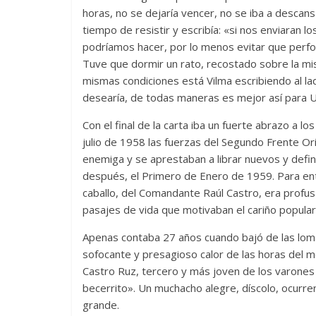
horas, no se dejaría vencer, no se iba a descan
tiempo de resistir y escribía: «si nos enviaran l
podríamos hacer, por lo menos evitar que perfo
Tuve que dormir un rato, recostado sobre la mi
Las series-caramelos de
Una serie c
mismas condiciones está Vilma escribiendo al la
Shondaland
de muchas 
desearía, de todas maneras es mejor así para U
13 marzo, 2026
Julio Martínez Molina
0
28 febrero, 2026
Con el final de la carta iba un fuerte abrazo a l
julio de 1958 las fuerzas del Segundo Frente Or
enemiga y se aprestaban a librar nuevos y defini
después, el Primero de Enero de 1959. Para ento
caballo, del Comandante Raúl Castro, era profu
pasajes de vida que motivaban el cariño popula
Apenas contaba 27 años cuando bajó de las lomas.
Divertida 
sofocante y presagioso calor de las horas del m
dramática
Castro Ruz, tercero y más joven de los varones 
Terror chamánico coreano
29 diciembre, 2
becerrito». Un muchacho alegre, díscolo, ocurrent
14 marzo, 2026
Julio Martínez Molina
0
0
grande.