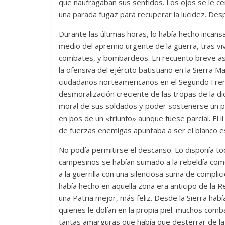
que naufragaban sus sentidos. Los ojos se le cerr
una parada fugaz para recuperar la lucidez. Desp
Durante las últimas horas, lo había hecho incan
medio del apremio urgente de la guerra, tras v
combates, y bombardeos. En recuento breve asegu
la ofensiva del ejército batistiano en la Sierra
ciudadanos norteamericanos en el Segundo Frent
desmoralización creciente de las tropas de la di
moral de sus soldados y poder sostenerse un p
en pos de un «triunfo» aunque fuese parcial. El 
de fuerzas enemigas apuntaba a ser el blanco e
No podía permitirse el descanso. Lo disponía to
campesinos se habían sumado a la rebeldía como
a la guerrilla con una silenciosa suma de compl
había hecho en aquella zona era anticipo de la R
una Patria mejor, más feliz. Desde la Sierra había
quienes le dolían en la propia piel: muchos comba
tantas amarguras que había que desterrar de la