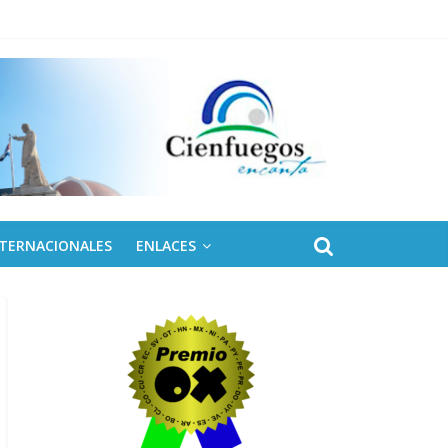
 de Fidel
NTERNACIONALES
ENLACES