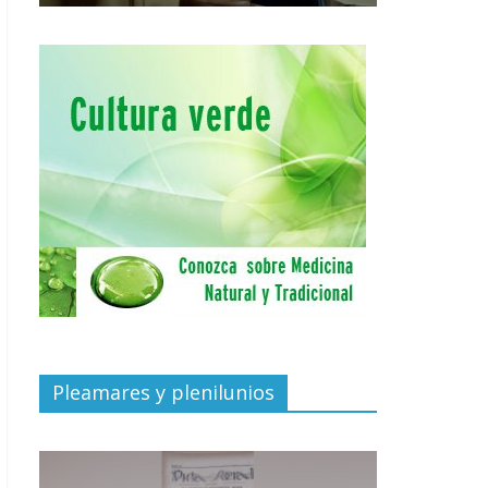
Pleamares y plenilunios