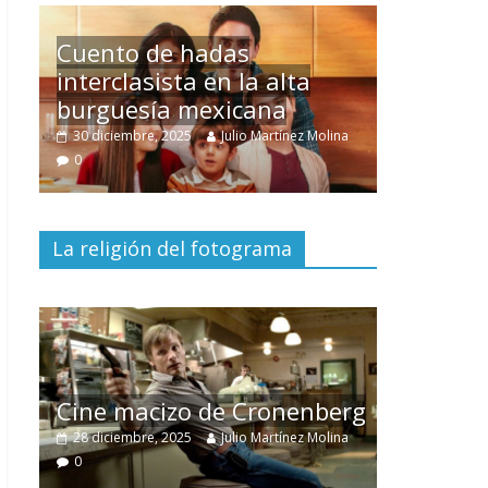
Un hombre entre dos
mundos
na
15 mayo, 2026
Julio Martínez Molina
0
La religión del fotograma
El documental
Nuestra
tierra
y el despojo de los
berg
pueblos originarios
lina
30 junio, 2026
Julio Martínez Molina
0