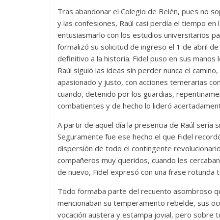
Tras abandonar el Colegio de Belén, pues no sopo
y las confesiones, Raúl casi perdía el tiempo en
entusiasmarlo con los estudios universitarios p
formalizó su solicitud de ingreso el 1 de abril de
definitivo a la historia. Fidel puso en sus manos 
Raúl siguió las ideas sin perder nunca el camino
apasionado y justo, con acciones temerarias como
cuando, detenido por los guardias, repentiname
combatientes y de hecho lo lideró acertadamen
A partir de aquel día la presencia de Raúl sería
Seguramente fue ese hecho el que Fidel record
dispersión de todo el contingente revolucionario
compañeros muy queridos, cuando les cercaban la
de nuevo, Fidel expresó con una frase rotunda t
Todo formaba parte del recuento asombroso que
mencionaban su temperamento rebelde, sus ocurr
vocación austera y estampa jovial, pero sobre tod