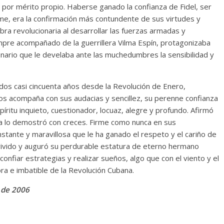
n por mérito propio. Haberse ganado la confianza de Fidel, ser
 Torre del
Responso por el alma
irme, era la confirmación más contundente de sus virtudes y
atormentada de Denís
ra revolucionaria al desarrollar las fuerzas armadas y
 Siempre acompañado de la guerrillera Vilma Espín, protagonizaba
2024
Francisco G. Navarro
15 septiembre, 2024
Francisco G. Na
nario que le develaba ante las muchedumbres la sensibilidad y
0
ridos casi cincuenta años desde la Revolución de Enero,
s acompaña con sus audacias y sencillez, su perenne confianza
píritu inquieto, cuestionador, locuaz, alegre y profundo. Afirmó
 vida lo demostró con creces. Firme como nunca en sus
constante y maravillosa que le ha ganado el respeto y el cariño de
 vivido y auguró su perdurable estatura de eterno hermano
confiar estrategias y realizar sueños, algo que con el viento y el
ra e imbatible de la Revolución Cubana.
 de 2006