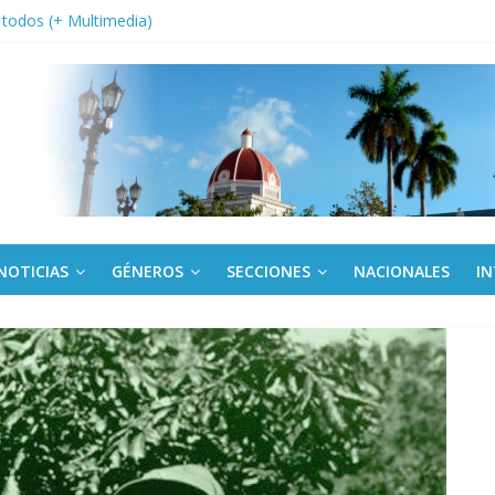
a edición semanal en PDF del 7 de agosto
or todos (+ Multimedia)
: En imágenes la prensa cubana rinde tributo al Comandante (+ Fotos)
fronteras: brigada chilena viaja a Cuba con donativos por el centenario
Va: cien años, cien escuelas
NOTICIAS
GÉNEROS
SECCIONES
NACIONALES
I