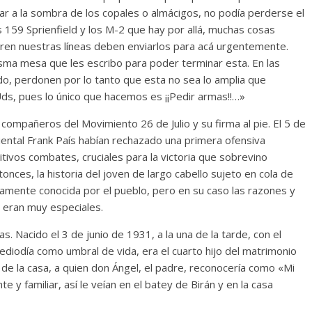
sar a la sombra de los copales o almácigos, no podía perderse el
os 159 Sprienfield y los M-2 que hay por allá, muchas cosas
Cuento de hadas
ren nuestras líneas deben enviarlos para acá urgentemente.
interclasista en la alta
sma mesa que les escribo para poder terminar esta. En las
on los defectos
burguesía mexicana
do, perdonen por lo tanto que esta no sea lo amplia que
telenovelas
30 diciembre, 2025
Julio Martínez Moli
ds, pues lo único que hacemos es ¡¡Pedir armas!!…»
Julio Martínez Molina
0
0
os compañeros del Movimiento 26 de Julio y su firma al pie. El 5 de
iental Frank País habían rechazado una primera ofensiva
tivos combates, cruciales para la victoria que sobrevino
nces, la historia del joven de largo cabello sujeto en cola de
samente conocida por el pueblo, pero en su caso las razones y
r eran muy especiales.
 Nacido el 3 de junio de 1931, a la una de la tarde, con el
comedia
ediodía como umbral de vida, era el cuarto hijo del matrimonio
 argentina
Cine macizo de Cronen
de la casa, a quien don Ángel, el padre, reconocería como «Mi
025
Julio Martínez Molina
28 diciembre, 2025
Julio Martínez Mo
e y familiar, así le veían en el batey de Birán y en la casa
0