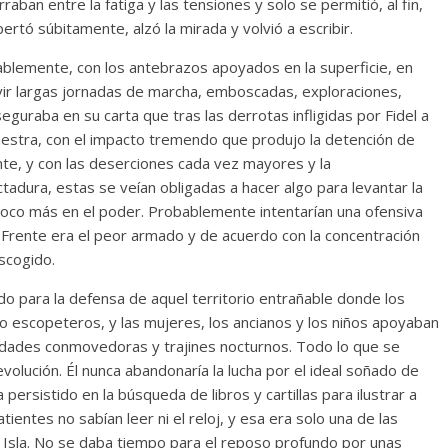
aban entre la fatiga y las tensiones y solo se permitió, al fin,
ertó súbitamente, alzó la mirada y volvió a escribir.
sablemente, con los antebrazos apoyados en la superficie, en
ivir largas jornadas de marcha, emboscadas, exploraciones,
raba en su carta que tras las derrotas infligidas por Fidel a
 Maestra, con el impacto tremendo que produjo la detención de
e, y con las deserciones cada vez mayores y la
ctadura, estas se veían obligadas a hacer algo para levantar la
oco más en el poder. Probablemente intentarían una ofensiva
ii Frente era el peor armado y de acuerdo con la concentración
scogido.
do para la defensa de aquel territorio entrañable donde los
 escopeteros, y las mujeres, los ancianos y los niños apoyaban
icidades conmovedoras y trajines nocturnos. Todo lo que se
evolución. Él nunca abandonaría la lucha por el ideal soñado de
 persistido en la búsqueda de libros y cartillas para ilustrar a
tientes no sabían leer ni el reloj, y esa era solo una de las
 Isla. No se daba tiempo para el reposo profundo por unas