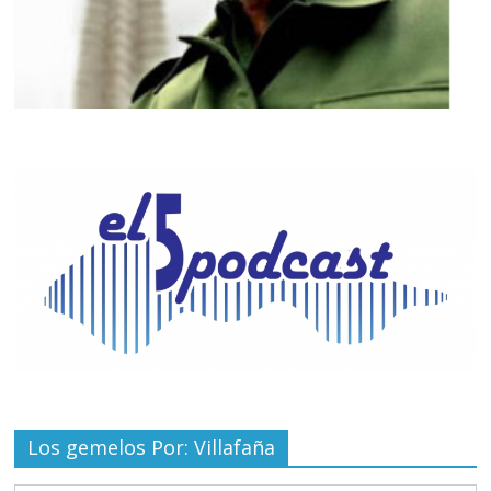
Los gemelos Por: Villafaña