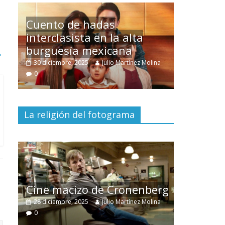
Un hombre entre dos
→
mundos
lina
15 mayo, 2026
Julio Martínez Molina
0
La religión del fotograma
El documental
Nuestra
tierra
y el despojo de los
berg
pueblos originarios
lina
30 junio, 2026
Julio Martínez Molina
0