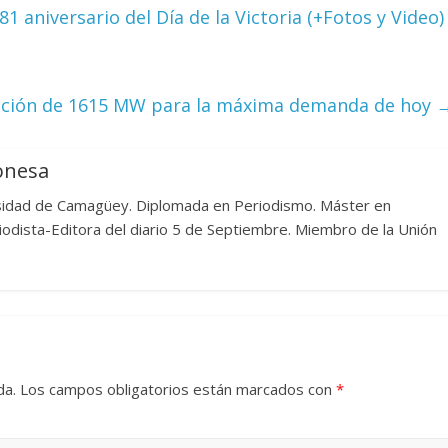
 aniversario del Día de la Victoria (+Fotos y Video)
Cuento de hadas
interclasista en la alta
con los defectos
burguesía mexicana
tación de 1615 MW para la máxima demanda de hoy
 telenovelas
30 diciembre, 2025
Julio Martínez Mo
6
Julio Martínez Molina
0
0
onesa
rsidad de Camagüey. Diplomada en Periodismo. Máster en
riodista-Editora del diario 5 de Septiembre. Miembro de la Unión
 comedia
 argentina
Cine macizo de Cronen
da.
Los campos obligatorios están marcados con
*
025
Julio Martínez Molina
28 diciembre, 2025
Julio Martínez Mo
0