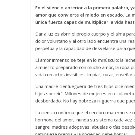
En el silencio anterior a la primera palabra,
amor que convierte el miedo en escudo. La m
única fuerza capaz de multiplicar la vida hasta
Dar a luz es abrir el propio cuerpo y el alma pa
dolor voluntario y al otro lado encuentra una res
perpetua y la capacidad de desvelarse para que
El amor inmenso se teje en lo minúsculo: la leche
almuerzo preparado con mucho amor, la ropa plan
vida con actos invisibles: limpiar, curar, enseñar 
Una madre cienfueguera de tres hijos dice mient
hijos sonreír”. Millones de mujeres en el plane
desbordado. No hay pobreza ni guerra que pueda
La ciencia confirma que el cerebro materno se re
hormona del amor, inunda su sistema cada vez q
sangre: madres adoptivas, abuelas o tías despli
naturaleza premia y la sociedad debe honrar.