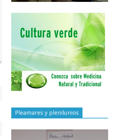
Pleamares y plenilunios