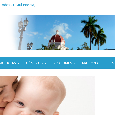
a edición semanal en PDF del 7 de agosto
or todos (+ Multimedia)
: En imágenes la prensa cubana rinde tributo al Comandante (+ Fotos)
fronteras: brigada chilena viaja a Cuba con donativos por el centenario
Va: cien años, cien escuelas
NOTICIAS
GÉNEROS
SECCIONES
NACIONALES
I