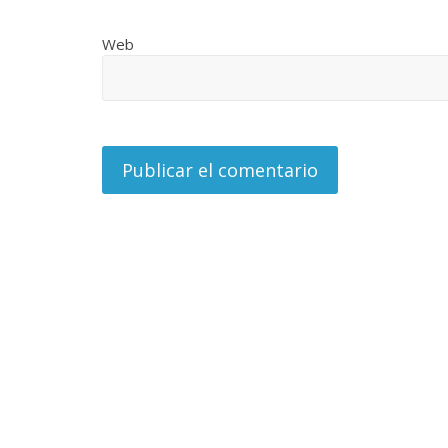
La efímera
Web
Un vergel en las nieblas de
Villuendas
la nostalgia
21 septiembre, 
12 octubre, 2024
Francisco G. Navarro
0
3