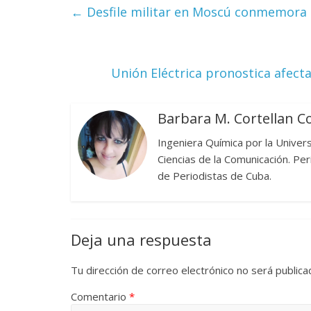
←
Desfile militar en Moscú conmemora 81
Las series-caramelos de
Una serie 
Unión Eléctrica pronostica afec
Shondaland
de muchas
13 marzo, 2026
Julio Martínez Molina
0
28 febrero, 202
Barbara M. Cortellan C
Ingeniera Química por la Unive
Ciencias de la Comunicación. Pe
de Periodistas de Cuba.
Deja una respuesta
Divertida
dramática
Tu dirección de correo electrónico no será publica
Terror chamánico coreano
29 diciembre, 2
14 marzo, 2026
Julio Martínez Molina
0
0
Comentario
*