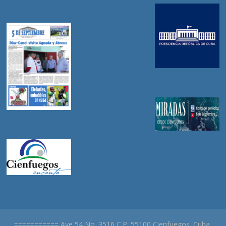
=========== Ave 54 No. 3516 C.P. 55100 Cienfuegos. Cuba.