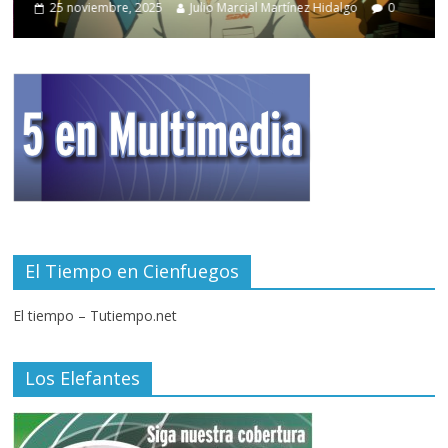
noviembre, 2025
Julio Marcial Martínez Hidalgo
0
27 febre
El Tiempo en Cienfuegos
El tiempo – Tutiempo.net
Los Elefantes