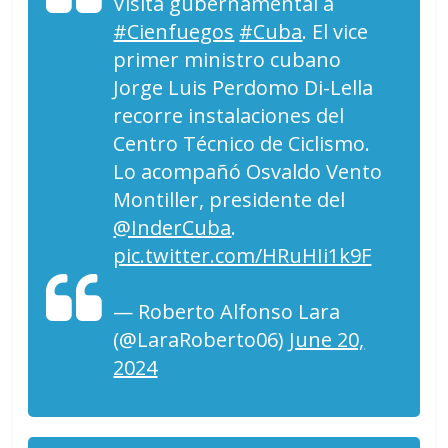
Visita gubernamental a
#Cienfuegos
#Cuba
. El vice
primer ministro cubano
Jorge Luis Perdomo Di-Lella
recorre instalaciones del
Centro Técnico de Ciclismo.
Lo acompañó Osvaldo Vento
Montiller, presidente del
@InderCuba
.
pic.twitter.com/HRuHIi1k9F
— Roberto Alfonso Lara
(@LaraRoberto06)
June 20,
2024