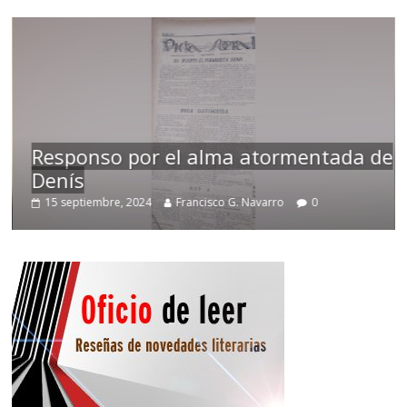
l alma atormentada de
Temprano oficio d
Francisco G. Navarro
0
2 noviembre, 2024
Franci