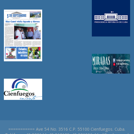
=========== Ave 54 No. 3516 C.P. 55100 Cienfuegos. Cuba.