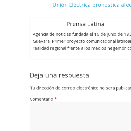
Unión Eléctrica pronostica afe
Cuento de
interclasis
Prensa Latina
burguesía
Agencia de noticias fundada el 16 de junio de 1
30 diciembre, 20
Guevara. Primer proyecto comunicacional latinoam
0
realidad regional frente a los medios hegemónic
Deja una respuesta
Tu dirección de correo electrónico no será publica
Comentario
*
Cine maciz
28 diciembre, 20
0