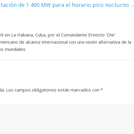
ctación de 1 400 MW para el horario pico nocturno
 hadas
ta en la alta
Un hombre entre dos
 mexicana
959 en La Habana, Cuba, por el Comandante Ernesto 'Che'
mundos
25
Julio Martínez Molina
ericano de alcance internacional con una visión alternativa de la
15 mayo, 2026
Julio Martínez Molina
os mundiales.
da.
Los campos obligatorios están marcados con
*
El documental
Nuestra
tierra
y el despojo de los
o de Cronenberg
pueblos originarios
25
Julio Martínez Molina
30 junio, 2026
Julio Martínez Molina