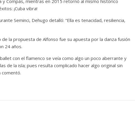
za y Compás, mientras en 2015 retornó al mismo histórico
itos: ¡Cuba vibra!
rante Seminci, Dehugo detalló: “Ella es tenacidad, resiliencia,
o de la propuesta de Alfonso fue su apuesta por la danza fusión
on 24 años.
 ballet con el flamenco se veía como algo un poco aberrante y
as de la isla; pues resulta complicado hacer algo original sin
n comentó.