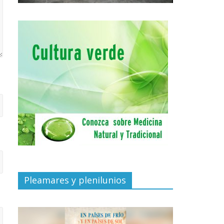
Pleamares y plenilunios