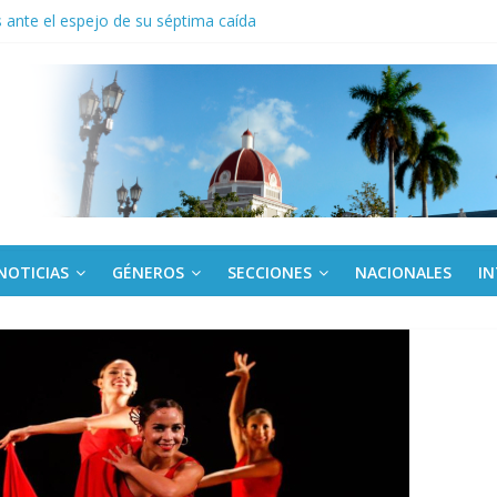
ante el espejo de su séptima caída
to del límite para trasferir desde la tarjeta Red
anel en el Palacio de la Revolución a delegados de la IV Asamblea C
 de Dominicana reivindica legado de Fidel Castro
 América Latina corteja al escudo
NOTICIAS
GÉNEROS
SECCIONES
NACIONALES
I