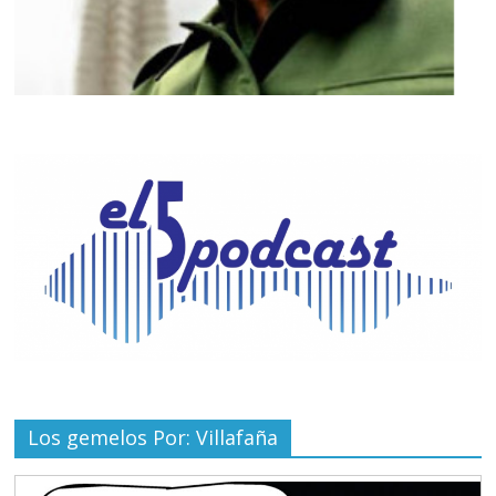
Los gemelos Por: Villafaña