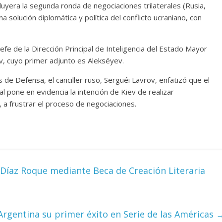
cluyera la segunda ronda de negociaciones trilaterales (Rusia,
 solución diplomática y política del conflicto ucraniano, con
caramelos de
Una serie con los defect
fe de la Dirección Principal de Inteligencia del Estado Mayor
d
de muchas telenovelas
v, cuyo primer adjunto es Alekséyev.
Julio Martínez Molina
0
28 febrero, 2026
Julio Martínez Molina
 de Defensa, el canciller ruso, Serguéi Lavrov, enfatizó que el
l pone en evidencia la intención de Kiev de realizar
 a frustrar el proceso de negociaciones.
Díaz Roque mediante Beca de Creación Literaria
Divertida comedia
dramática argentina
mánico coreano
29 diciembre, 2025
Julio Martínez Moli
Julio Martínez Molina
0
0
rgentina su primer éxito en Serie de las Américas