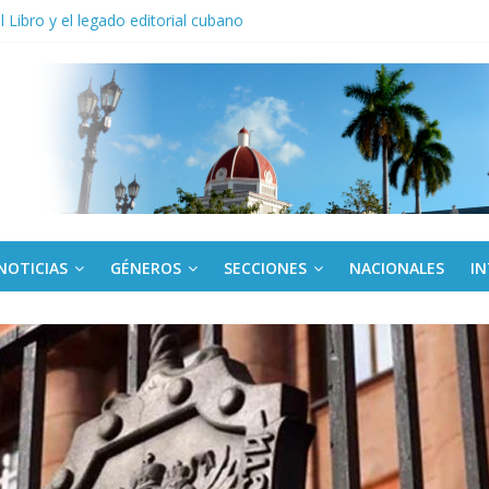
el Libro y el legado editorial cubano
iantes cubanos en certamen de ballet en Sudáfrica
 ICAIC, para los niños trabajamos
de una “crisis migratoria”
anel Empresa Eléctrica de La Habana y otras instalaciones
NOTICIAS
GÉNEROS
SECCIONES
NACIONALES
I