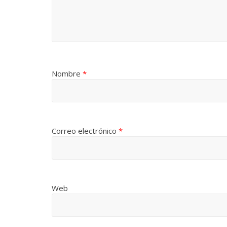
Un vergel e
Temprano oficio de lector
la nostalgi
2 noviembre, 2024
Francisco G. Navarro
0
12 octubre, 2024
Nombre
*
Correo electrónico
*
Web