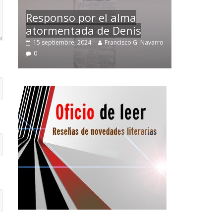
Responso por el alma
atormentada de Denís
Temprano
arro
15 septiembre, 2024
Francisco G. Navarro
2 noviembre
0
0