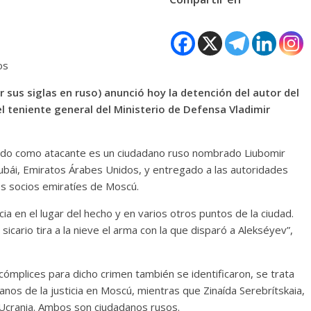
os
r sus siglas en ruso) anunció hoy la detención del autor del
l teniente general del Ministerio de Defensa Vladimir
ficado como atacante es un ciudadano ruso nombrado Liubomir
ubái, Emiratos Árabes Unidos, y entregado a las autoridades
os socios emiratíes de Moscú.
ia en el lugar del hecho y en varios otros puntos de la ciudad.
cario tira a la nieve el arma con la que disparó a Alekséyev”,
ómplices para dicho crimen también se identificaron, se trata
nos de la justicia en Moscú, mientras que Zinaída Serebrítskaia,
 Ucrania. Ambos son ciudadanos rusos.