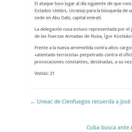
El ataque tuvo lugar al día siguiente de que con
Estados Unidos, Ucrania) para la búsqueda de una
sede en Abu Dabi, capital emiratí.
Un hombre entre dos
Las series-
La delegación rusa estuvo representada por el je
mundos
Shondalan
de las Fuerzas Armadas de Rusia, Ígor Kostiuko
15 mayo, 2026
Julio Martínez Molina
0
13 marzo, 2026
Frente a la nueva arremetida contra altos cargos
«atentado terrorista» perpetrado contra el oficia
provocaciones constantes, destinadas, a su vez,
Visitas: 21
El documental
Nuestra
←
Uneac de Cienfuegos recuerda a José 
tierra
y el despojo de los
pueblos originarios
Terror cha
30 junio, 2026
Julio Martínez Molina
0
14 marzo, 2026
Cuba busca ante A