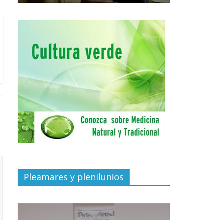
Pleamares y plenilunios