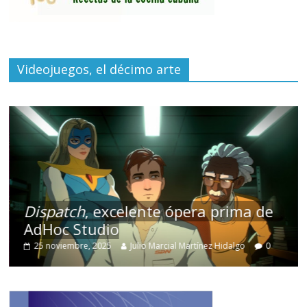
Videojuegos, el décimo arte
Dispatch
, excelente ópera prima de
AdHoc Studio
25 noviembre, 2025
Julio Marcial Martínez Hidalgo
0