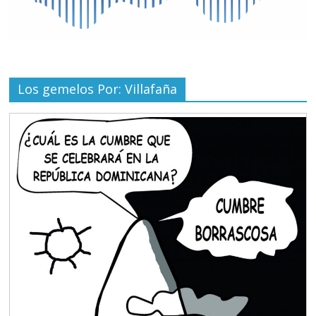
Los gemelos Por: Villafaña