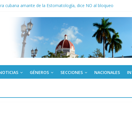
ora cubana amante de la Estomatología, dice NO al bloqueo
ronteras: brigada chilena viaja a Cuba con donativos por el centenario
a: cien años, cien escuelas
Canel a brigada cubana que asistió en Venezuela
de rescate en escuela con desplome parcial en Cuba
NOTICIAS
GÉNEROS
SECCIONES
NACIONALES
I