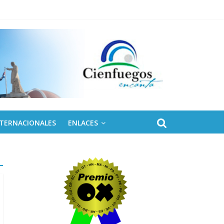
 de Fidel
NTERNACIONALES
ENLACES