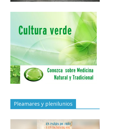
Pleamares y plenilunios