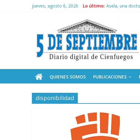
Saltar
jueves, agosto 6, 2026
Lo último:
Asela, una doct
al
Solidaridad sin f
contenido
5
Operación Cuba V
Condecoró Díaz-
Siguen labores 
Septiembre
Diario
digital
de
QUIENES SOMOS
PUBLICACIONES
Cienfuegos,
Cuba
disponibilidad