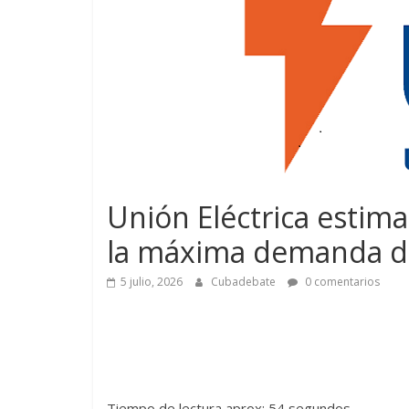
Unión Eléctrica estim
la máxima demanda d
5 julio, 2026
Cubadebate
0 comentarios
Tiempo de lectura aprox: 54 segundos