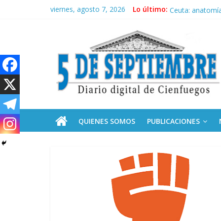
Saltar
viernes, agosto 7, 2026
Lo último:
Plan vacacional
al
Ceuta: anatomía 
contenido
5
Presentan catál
Aboga India por 
Expertos del C
Septiembre
Diario
digital
de
QUIENES SOMOS
PUBLICACIONES
Cienfuegos,
Cuba