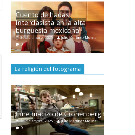
Un hombre entre dos
mundos
ina
15 mayo, 2026
Julio Martínez Molina
0
La religión del fotograma
El documental
Nuestra
tierra
y el despojo de los
erg
pueblos originarios
ina
30 junio, 2026
Julio Martínez Molina
0