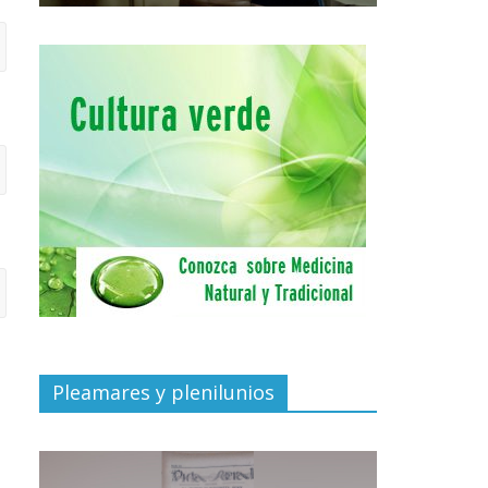
Pleamares y plenilunios