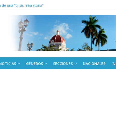
 ICAIC, para los niños trabajamos
de una “crisis migratoria”
ogo de productos “Revolución Solar” que financiará la compra de pan
trabajo en Brics para sistemas educativos resilientes
onsejo de Derechos Humanos condenan cerco de EE. UU. a Cuba
NOTICIAS
GÉNEROS
SECCIONES
NACIONALES
I