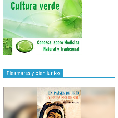
Pleamares y plenilunios