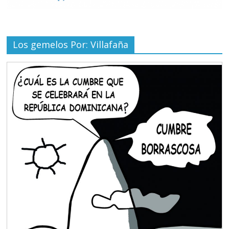
Los gemelos Por: Villafaña