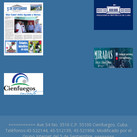
=========== Ave 54 No. 3516 C.P. 55100 Cienfuegos. Cuba.
Teléfonos:43-522144, 43-512139, 43-521906. Modificado por el
Grupo Internet del 5 de Septiembre. ========