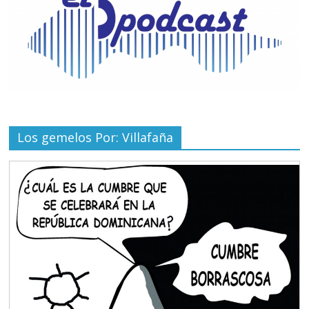
Los gemelos Por: Villafaña