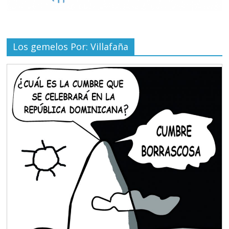
Los gemelos Por: Villafaña