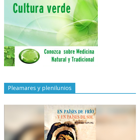
Pleamares y plenilunios