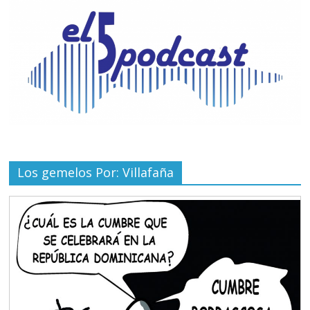
Los gemelos Por: Villafaña