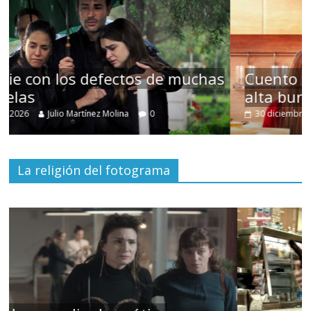
as
Cuento de hadas interclasista en la
alta burguesía mexicana
30 diciembre, 2025
Julio Martínez Molina
0
La religión del fotograma