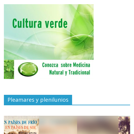
Pleamares y plenilunios