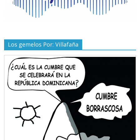
Los gemelos Por: Villafaña