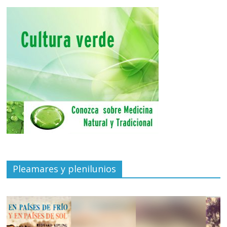
Pleamares y plenilunios