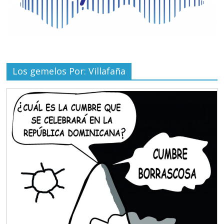
Los gemelos Por: Villafaña