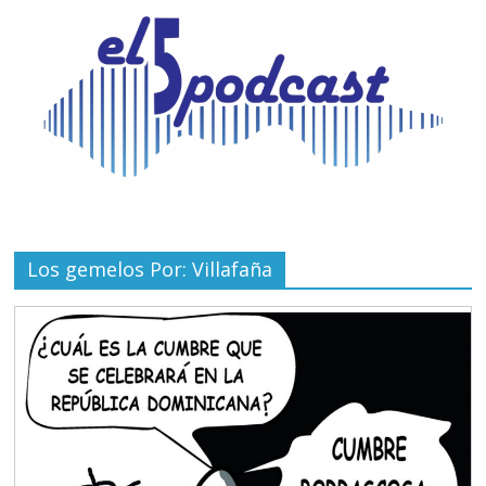
Los gemelos Por: Villafaña