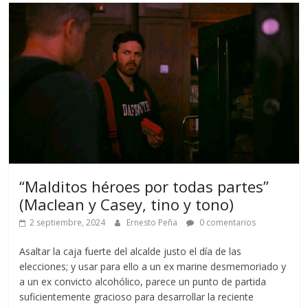
“Malditos héroes por todas partes”
(Maclean y Casey, tino y tono)
2 septiembre, 2024
Ernesto Peña
0 comentarios
Asaltar la caja fuerte del alcalde justo el día de las
elecciones; y usar para ello a un ex marine desmemoriado y
a un ex convicto alcohólico, parece un punto de partida
suficientemente gracioso para desarrollar la reciente