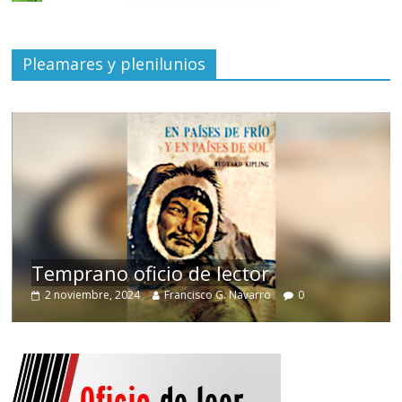
Pleamares y plenilunios
de
Temprano oficio de lector
2 noviembre, 2024
Francisco G. Navarro
0