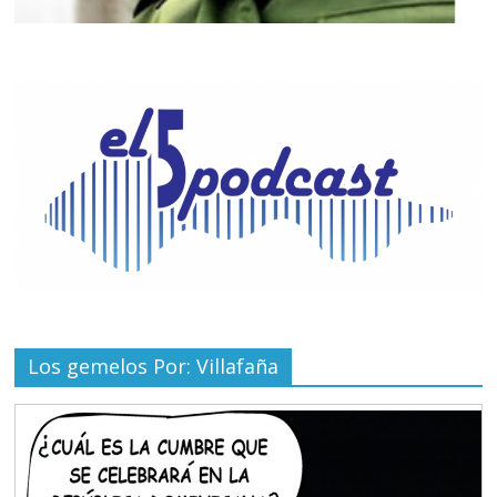
Los gemelos Por: Villafaña