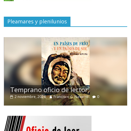
Pleamares y plenilunios
de
Temprano oficio de lector
2 noviembre, 2024
Francisco G. Navarro
0