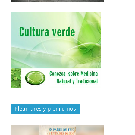
Pleamares y plenilunios