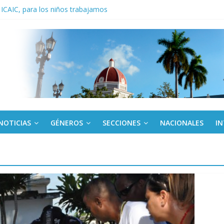
 ICAIC, para los niños trabajamos
noche opacado por el alcohol
anel Empresa Eléctrica de La Habana y otras instalaciones
del Libro y el legado editorial cubano
iantes cubanos en certamen de ballet en Sudáfrica
NOTICIAS
GÉNEROS
SECCIONES
NACIONALES
I