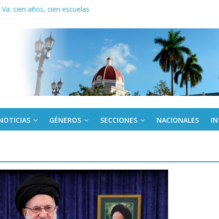
Va: cien años, cien escuelas
a edición semanal en PDF del 7 de agosto
or todos (+ Multimedia)
: En imágenes la prensa cubana rinde tributo al Comandante (+ Fotos)
fronteras: brigada chilena viaja a Cuba con donativos por el centenario
NOTICIAS
GÉNEROS
SECCIONES
NACIONALES
I