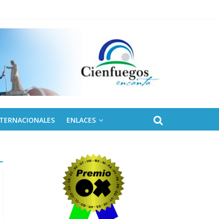
 de Fidel
NTERNACIONALES
ENLACES