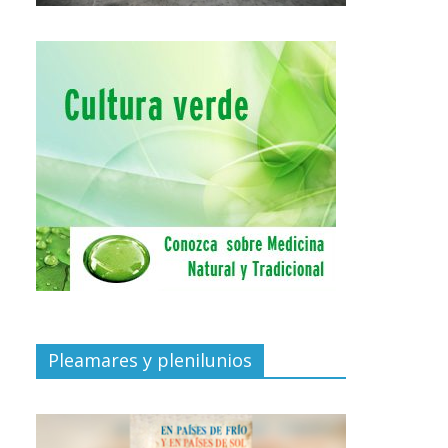
Pleamares y plenilunios