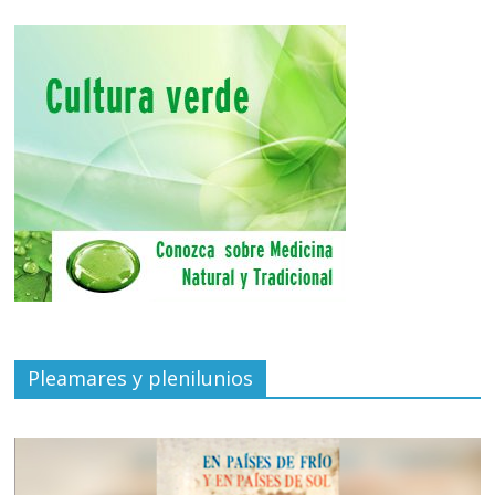
Pleamares y plenilunios