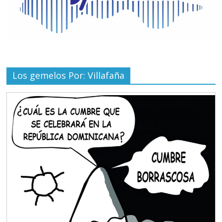
Los gemelos Por: Villafaña