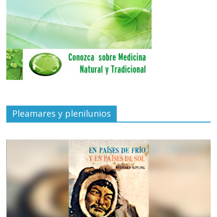
Pleamares y plenilunios
de