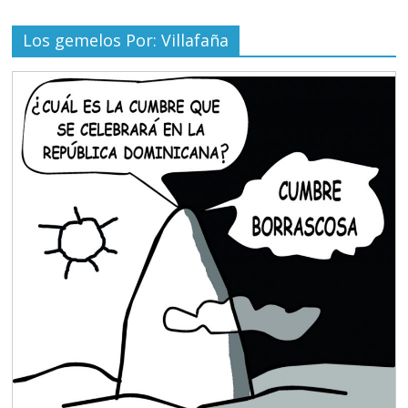
Los gemelos Por: Villafaña