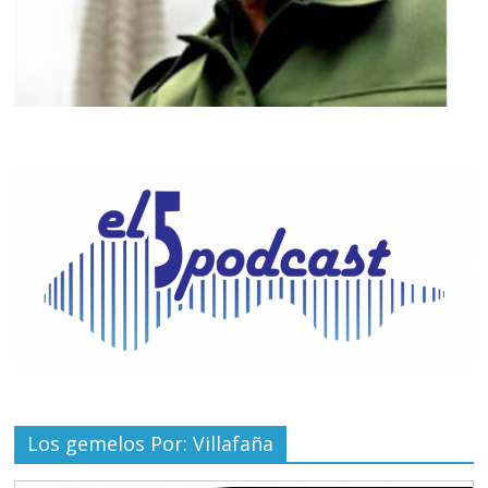
Los gemelos Por: Villafaña