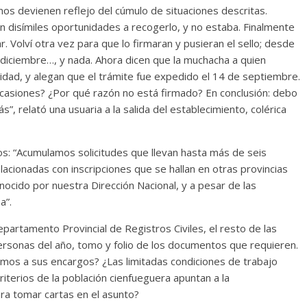
anos devienen reflejo del cúmulo de situaciones descritas.
Torre del
Responso por el alma
en disímiles oportunidades a recogerlo, y no estaba. Finalmente
atormentada de Denís
r. Volví otra vez para que lo firmaran y pusieran el sello; desde
024
Francisco G. Navarro
15 septiembre, 2024
Francisco G. Nav
iciembre…, y nada. Ahora dicen que la muchacha a quien
0
nidad, y alegan que el trámite fue expedido el 14 de septiembre.
ocasiones? ¿Por qué razón no está firmado? En conclusión: debo
relató una usuaria a la salida del establecimiento, colérica
os: “Acumulamos solicitudes que llevan hasta más de seis
cionadas con inscripciones que se hallan en otras provincias
ocido por nuestra Dirección Nacional, y a pesar de las
a”.
epartamento Provincial de Registros Civiles, el resto de las
ersonas del año, tomo y folio de los documentos que requieren.
mos a sus encargos? ¿Las limitadas condiciones de trabajo
riterios de la población cienfueguera apuntan a la
ra tomar cartas en el asunto?