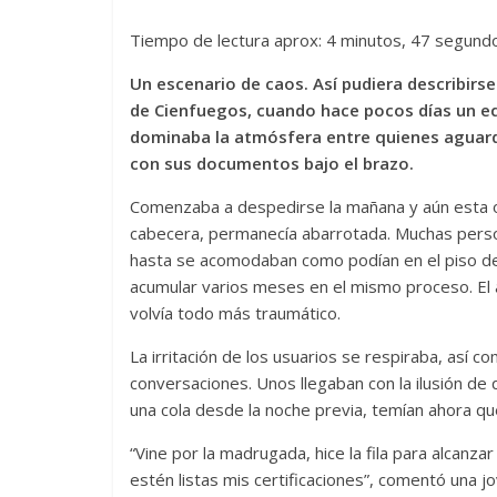
Tiempo de lectura aprox: 4 minutos, 47 segund
Un escenario de caos. Así pudiera describirse
de Cienfuegos, cuando hace pocos días un equ
dominaba la atmósfera entre quienes aguardab
con sus documentos bajo el brazo.
Comenzaba a despedirse la mañana y aún esta of
cabecera, permanecía abarrotada. Muchas perso
hasta se acomodaban como podían en el piso del 
acumular varios meses en el mismo proceso. El 
volvía todo más traumático.
La irritación de los usuarios se respiraba, así c
conversaciones. Unos llegaban con la ilusión de 
una cola desde la noche previa, temían ahora que
“Vine por la madrugada, hice la fila para alcan
estén listas mis certificaciones”, comentó una j