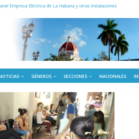
noche opacado por el alcohol
anel Empresa Eléctrica de La Habana y otras instalaciones
del Libro y el legado editorial cubano
iantes cubanos en certamen de ballet en Sudáfrica
 ICAIC, para los niños trabajamos
NOTICIAS
GÉNEROS
SECCIONES
NACIONALES
I