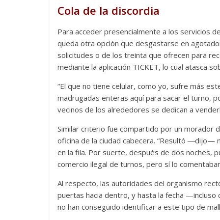
Cola de la discordia
Para acceder presencialmente a los servicios del
queda otra opción que desgastarse en agotadora
solicitudes o de los treinta que ofrecen para rec
mediante la aplicación TICKET, lo cual atasca so
“El que no tiene celular, como yo, sufre más es
madrugadas enteras aquí para sacar el turno, 
vecinos de los alrededores se dedican a vender
Similar criterio fue compartido por un morador d
oficina de la ciudad cabecera. “Resultó ―dijo— 
en la fila. Por suerte, después de dos noches, 
comercio ilegal de turnos, pero sí lo comentaba
Al respecto, las autoridades del organismo recto
puertas hacia dentro, y hasta la fecha —inclus
no han conseguido identificar a este tipo de ma