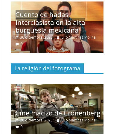
Un hombre entre dos
mundos
ina
15 mayo, 2026
Julio Martínez Molina
0
La religión del fotograma
El documental
Nuestra
tierra
y el despojo de los
erg
pueblos originarios
ina
30 junio, 2026
Julio Martínez Molina
0