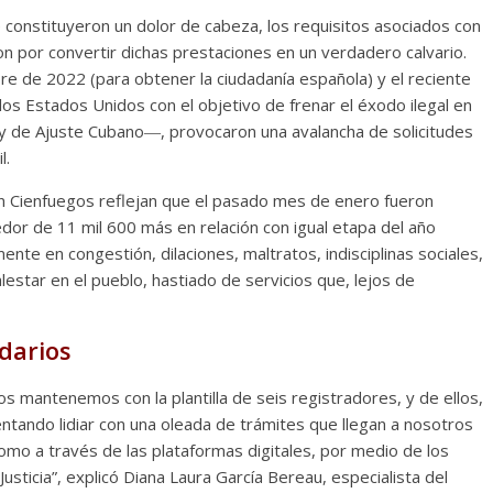
 constituyeron un dolor de cabeza, los requisitos asociados con
ron por convertir dichas prestaciones en un verdadero calvario.
bre de 2022 (para obtener la ciudadanía española) y el reciente
s Estados Unidos con el objetivo de frenar el éxodo ilegal en
ey de Ajuste Cubano―, provocaron una avalancha de solicitudes
l.
a en Cienfuegos reflejan que el pasado mes de enero fueron
edor de 11 mil 600 más en relación con igual etapa del año
nte en congestión, dilaciones, maltratos, indisciplinas sociales,
alestar en el pueblo, hastiado de servicios que, lejos de
darios
nos mantenemos con la plantilla de seis registradores, y de ellos,
tentando lidiar con una oleada de trámites que llegan a nosotros
como a través de las plataformas digitales, por medio de los
 Justicia”, explicó Diana Laura García Bereau, especialista del