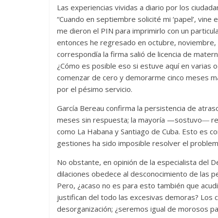
Las experiencias vividas a diario por los ciudad
La efímera 
“Cuando en septiembre solicité mi ‘papel’, vine 
Un vergel en las nieblas de
Villuendas
me dieron el PIN para imprimirlo con un particula
la nostalgia
21 septiembre, 2
entonces he regresado en octubre, noviembre, d
12 octubre, 2024
Francisco G. Navarro
0
3
correspondía la firma salió de licencia de mater
¿Cómo es posible eso si estuve aquí en varias 
comenzar de cero y demorarme cinco meses más”, 
por el pésimo servicio.
García Bereau confirma la persistencia de atras
meses sin respuesta; la mayoría —sostuvo― rela
como La Habana y Santiago de Cuba. Esto es con
gestiones ha sido imposible resolver el problem
No obstante, en opinión de la especialista del D
dilaciones obedece al desconocimiento de las p
Pero, ¿acaso no es para esto también que acudi
justifican del todo las excesivas demoras? Los c
desorganización; ¿seremos igual de morosos pa