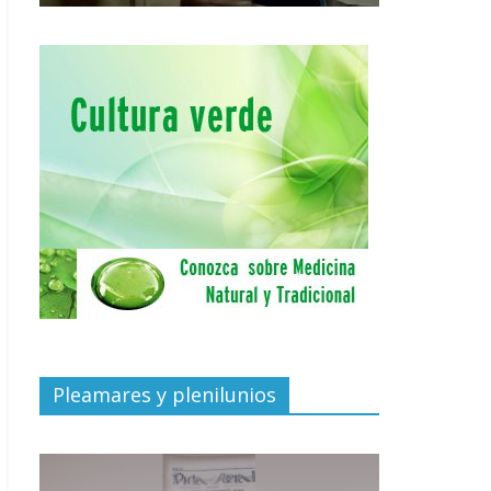
Pleamares y plenilunios