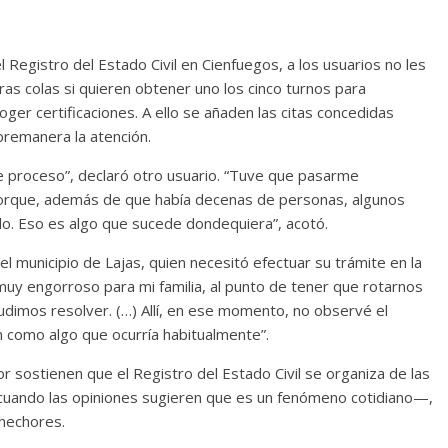
 Registro del Estado Civil en Cienfuegos, a los usuarios no les
s colas si quieren obtener uno los cinco turnos para
oger certificaciones. A ello se añaden las citas concedidas
bremanera la atención.
te proceso”, declaró otro usuario. “Tuve que pasarme
porque, además de que había decenas de personas, algunos
lo. Eso es algo que sucede dondequiera”, acotó.
el municipio de Lajas, quien necesitó efectuar su trámite en la
muy engorroso para mi familia, al punto de tener que rotarnos
pudimos resolver. (…) Allí, en ese momento, no observé el
n como algo que ocurría habitualmente”.
r sostienen que el Registro del Estado Civil se organiza de las
o cuando las opiniones sugieren que es un fenómeno cotidiano—,
lhechores.