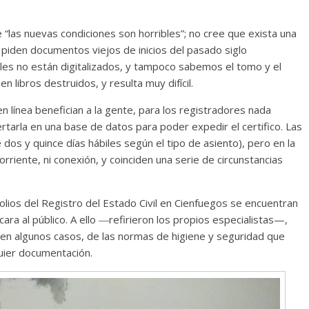
Cuento de hadas
 “las nuevas condiciones son horribles”; no cree que exista una
interclasista en la alta
s piden documentos viejos de inicios del pasado siglo
on los defectos
burguesía mexicana
uales no están digitalizados, y tampoco sabemos el tomo y el
telenovelas
n libros destruidos, y resulta muy difícil.
30 diciembre, 2025
Julio Martínez Mol
Julio Martínez Molina
0
0
 en línea benefician a la gente, para los registradores nada
ertarla en una base de datos para poder expedir el certifico. Las
 dos y quince días hábiles según el tipo de asiento), pero en la
rriente, ni conexión, y coinciden una serie de circunstancias
folios del Registro del Estado Civil en Cienfuegos se encuentran
cara al público. A ello ―refirieron los propios especialistas—,
en algunos casos, de las normas de higiene y seguridad que
comedia
quier documentación.
argentina
Cine macizo de Cronenb
25
Julio Martínez Molina
28 diciembre, 2025
Julio Martínez Mol
0