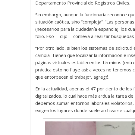
Departamento Provincial de Registros Civiles.
Sin embargo, aunque la funcionaria reconoce que
situación caótica, sino “compleja”. “Las persona
Las series-caramelos de
Una serie c
(necesarios para la ciudadanía española), los c
Shondaland
de muchas 
folio. Eso —dijo― conlleva a realizar búsquedas e
13 marzo, 2026
Julio Martínez Molina
0
28 febrero, 2026
“Por otro lado, si bien los sistemas de solicitud
cambia. Tienen que localizar la información e ins
páginas virtuales establecen los términos (entre
práctica esto no fluye así: a veces no tenemos co
que entorpecen el trabajo”, agregó.
En la actualidad, apenas el 47 por ciento de los 
digitalizados, lo cual hace más ardua la tarea de 
debemos sumar entornos laborales violatorios, 
Divertida 
exigen los lugares donde suele archivarse cual
dramática 
Terror chamánico coreano
29 diciembre, 20
14 marzo, 2026
Julio Martínez Molina
0
0