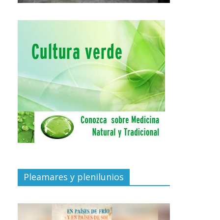
Pleamares y plenilunios