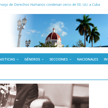
onsejo de Derechos Humanos condenan cerco de EE. UU. a Cuba
 ICAIC, para los niños trabajamos
de una “crisis migratoria”
ogo de productos “Revolución Solar” que financiará la compra de pan
trabajo en Brics para sistemas educativos resilientes
NOTICIAS
GÉNEROS
SECCIONES
NACIONALES
I