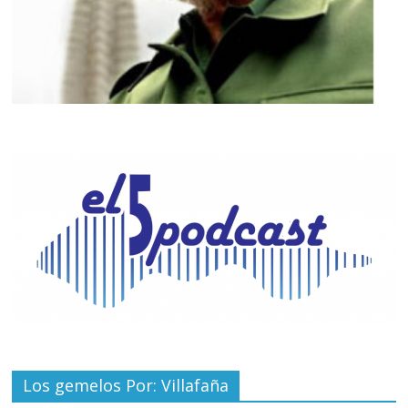
Los gemelos Por: Villafaña