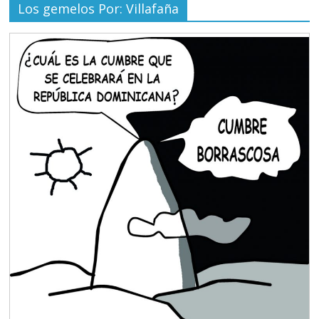
Los gemelos Por: Villafaña