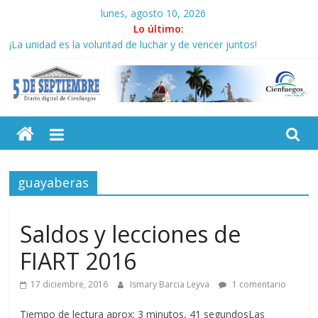
Saltar
lunes, agosto 10, 2026
al
Lo último:
contenido
¡La unidad es la voluntad de luchar y de vencer juntos!
Ante el silencio de Tokio, alcalde de Nagasaki responsabiliza a
EEUU por el bombardeo atómico de 1945
China urge a EEUU a no difamar relaciones con Cuba
5
Flexibilización y vigencia a conocer por actores económicos en
Cuba
En Cuba, una educación desde y al servicio del pueblo
Septiembre
guayaberas
Diario
digital
de
Saldos y lecciones de
Cienfuegos,
FIART 2016
Cuba
17 diciembre, 2016
Ismary Barcia Leyva
1 comentario
Tiempo de lectura aprox: 3 minutos, 41 segundosLas