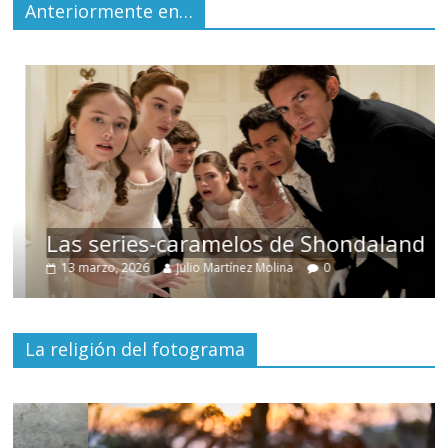
Anteriormente en…
Las series-caramelos de Shondaland
13 marzo, 2026
Julio Martínez Molina
0
La religión del fotograma