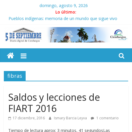
Saltar
domingo, agosto 9, 2026
al
Lo último:
contenido
Pueblos indígenas: memoria de un mundo que sigue vivo
En Cuba, una educación desde y al servicio del pueblo
¡La unidad es la voluntad de luchar y de vencer juntos!
Donde Fidel fue feliz (+Fotos y Video)
5
Santo Domingo y la victoria que no aparece en el medallero
Septiembre
fibras
Diario
digital
de
Saldos y lecciones de
Cienfuegos,
FIART 2016
Cuba
17 diciembre, 2016
Ismary Barcia Leyva
1 comentario
Tiempo de lectura aprox: 3 minutos, 41 segundosLas