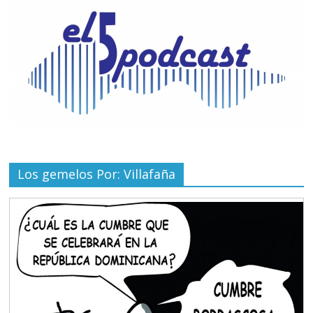
Los gemelos Por: Villafaña