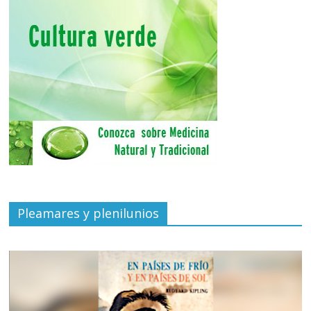
Pleamares y plenilunios