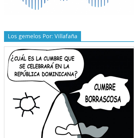
Los gemelos Por: Villafaña