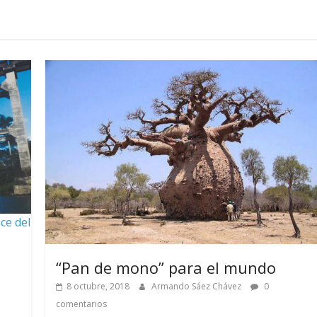
ce del
e
“Pan de mono” para el mundo
8 octubre, 2018
Armando Sáez Chávez
0
comentarios