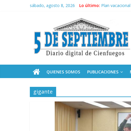
Saltar
sábado, agosto 8, 2026
Lo último:
Plan vacacional
al
El pulso de la 
contenido
5
Recorrió Díaz-C
Fidel, la Feria 
Premian a estud
Septiembre
Diario
digital
de
QUIENES SOMOS
PUBLICACIONES
Cienfuegos,
Cuba
gigante