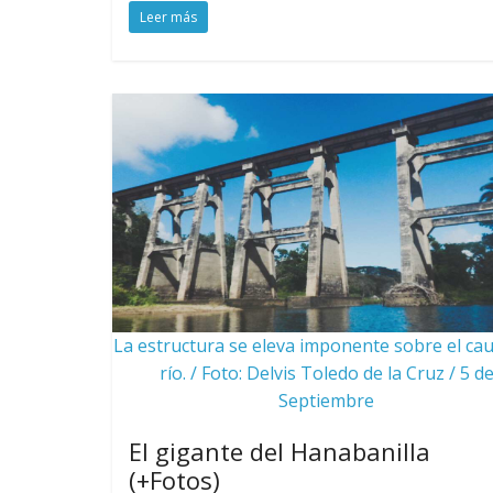
Leer más
La estructura se eleva imponente sobre el cau
río. / Foto: Delvis Toledo de la Cruz / 5 d
Septiembre
El gigante del Hanabanilla
(+Fotos)