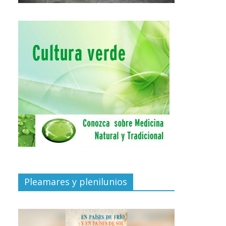
Pleamares y plenilunios