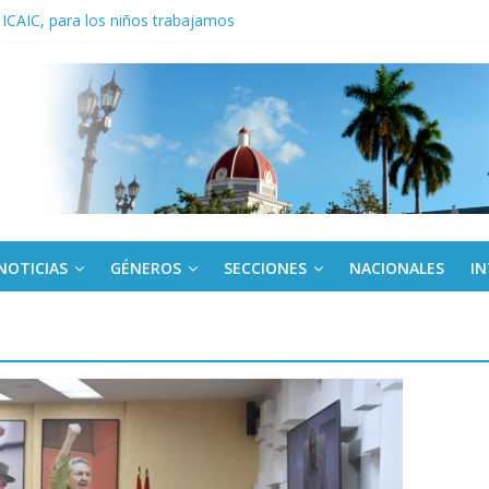
 ICAIC, para los niños trabajamos
noche opacado por el alcohol
anel Empresa Eléctrica de La Habana y otras instalaciones
del Libro y el legado editorial cubano
iantes cubanos en certamen de ballet en Sudáfrica
NOTICIAS
GÉNEROS
SECCIONES
NACIONALES
I