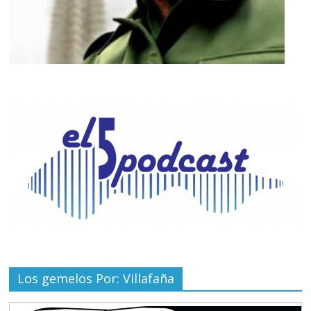
Los gemelos Por: Villafaña