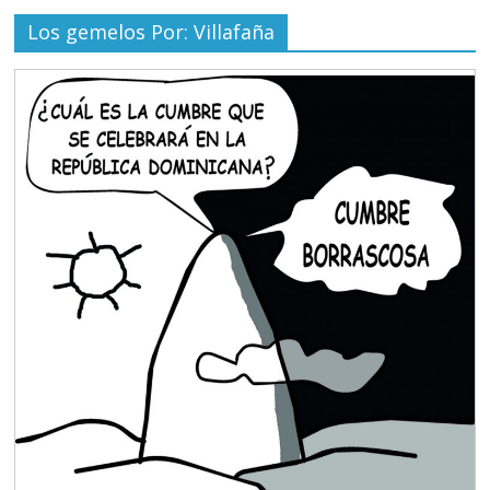
Los gemelos Por: Villafaña