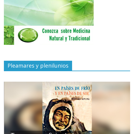
Pleamares y plenilunios
de