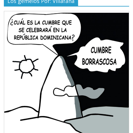
Los gemelos Por: Villafaña