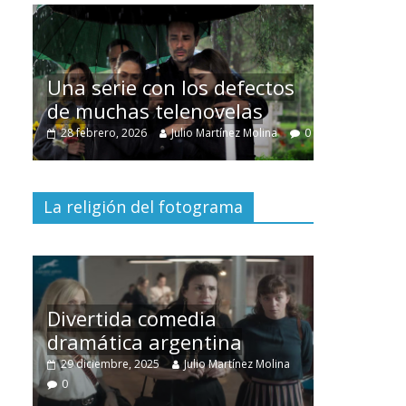
Cuento de 
interclasist
Una serie con los defectos
burguesía 
de muchas telenovelas
30 diciembre, 202
28 febrero, 2026
Julio Martínez Molina
0
0
La religión del fotograma
Divertida comedia
dramática argentina
Cine maci
29 diciembre, 2025
Julio Martínez Molina
28 diciembre, 2
0
0
0