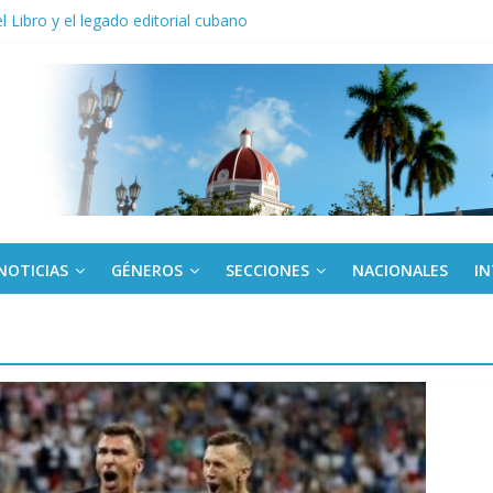
del Libro y el legado editorial cubano
iantes cubanos en certamen de ballet en Sudáfrica
 ICAIC, para los niños trabajamos
noche opacado por el alcohol
anel Empresa Eléctrica de La Habana y otras instalaciones
NOTICIAS
GÉNEROS
SECCIONES
NACIONALES
I