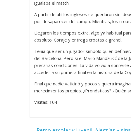
igualaba el match.
A partir de ahí los ingleses se quedaron sin ide
por desaparecer del campo. Mientras, los croata
Llegaron los tiempos extra, algo ya habitual para
absoluto. Coraje y entrega croatas a granel.
Tenía que ser un jugador símbolo quien definiera 
del Barcelona. Pero sí el Mario Mandžukić de la 
precarias condiciones. La vida volvió a sonreírle
acceder a su primera final en la historia de la C
Final que nadie vaticinó y pocos siquiera imagina
merecimientos propios. ¿Pronósticos? ¿Quién s
Visitas: 104
←
Remo escolar y juvenil: Alegrías y si