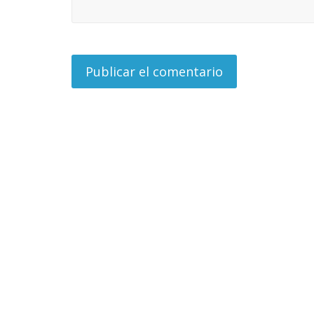
Responso por el alma
atormentada de Denís
Temprano
15 septiembre, 2024
Francisco G. Navarro
2 noviembre,
0
0