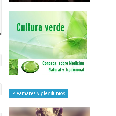
Pleamares y plenilunios