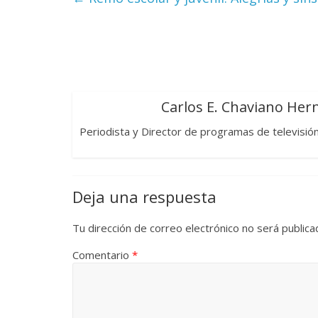
Cuento de hadas
interclasista en la alta
Un hombr
burguesía mexicana
mundos
30 diciembre, 2025
Julio Martínez Molina
Carlos E. Chaviano He
0
15 mayo, 202
Periodista y Director de programas de televisión
Deja una respuesta
Tu dirección de correo electrónico no será publica
El docum
Comentario
*
tierra
y e
Cine macizo de Cronenberg
pueblos o
28 diciembre, 2025
Julio Martínez Molina
0
30 junio, 2026