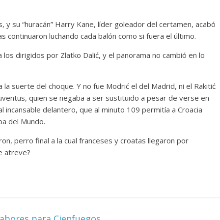
as, y su “huracán” Harry Kane, líder goleador del certamen, acabó
s continuaron luchando cada balón como si fuera el último.
 los dirigidos por Zlatko Dalić, y el panorama no cambió en lo
la suerte del choque. Y no fue Modrić el del Madrid, ni el Rakitić
Juventus, quien se negaba a ser sustituido a pesar de verse en
 al incansable delantero, que al minuto 109 permitía a Croacia
opa del Mundo.
ron, perro final a la cual franceses y croatas llegaron por
e atreve?
nsabores para Cienfuegos