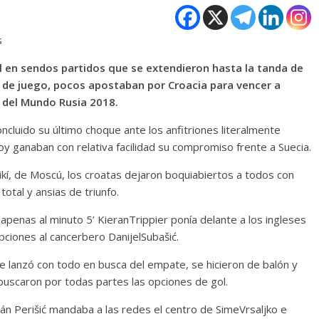
s
l en sendos partidos que se extendieron hasta la tanda de
 de juego, pocos apostaban por Croacia para vencer a
a del Mundo Rusia 2018.
ncluido su último choque ante los anfitriones literalmente
oy ganaban con relativa facilidad su compromiso frente a Suecia.
kí, de Moscú, los croatas dejaron boquiabiertos a todos con
otal y ansias de triunfo.
apenas al minuto 5’ KieranTrippier ponía delante a los ingleses
opciones al cancerbero DanijelSubašić.
se lanzó con todo en busca del empate, se hicieron de balón y
uscaron por todas partes las opciones de gol.
Iván Perišić mandaba a las redes el centro de SimeVrsaljko e