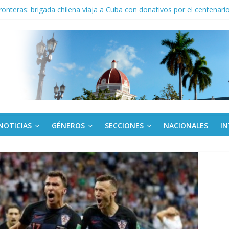
fronteras: brigada chilena viaja a Cuba con donativos por el centenario
Va: cien años, cien escuelas
a edición semanal en PDF del 7 de agosto
or todos (+ Multimedia)
: En imágenes la prensa cubana rinde tributo al Comandante (+ Fotos)
NOTICIAS
GÉNEROS
SECCIONES
NACIONALES
I